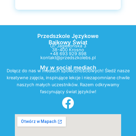
Przedszkole Językowe
Bajkowy Świat
Ul. Jagiellońska 3
38-400 Krosno
+48 693 929 898
kontakt@przedszkolebs.pl
My w social mediach
Dołącz do nas w mediach społecznościowych! Śledź nasze
kreatywne zajęcia, inspirujące lekcje i niezapomniane chwile
naszych małych uczestników. Razem odkrywamy
fascynujący świat języków!